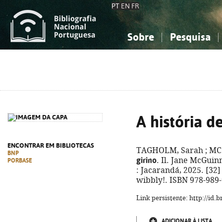
PT
EN
FR
Sobre
Pesquisa
Sobre a Bibliografia Nacional
Simples
Conhecimento, Informação...
Conhecimento, Informação...
Combinada
A
Ciências sociais...
Ciências sociais...
Arte, desporto...
Arte, desporto...
A história d
ENCONTRAR EM BIBLIOTECAS
TAGHOLM, Sarah ; MC
BNP
girino
. Il. Jane McGuin
PORBASE
: Jacarandá, 2025. [32] 
wibbly!. ISBN 978-989
Link persistente: http://id
ADICIONAR À LISTA