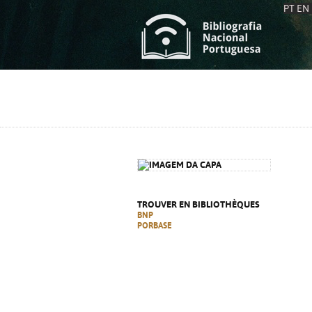
PT
EN
L
S
C
C
S
S
A
A
TROUVER EN BIBLIOTHÈQUES
BNP
PORBASE