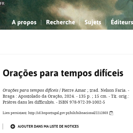
FR
A propos
Recherche
Sujets
Éditeur
a Bibliographie Nationale
imple
onnaissance, Information...
onnaissance, Information...
Avancée
Mes notices
Comment utiliser
Philosophie, psychologie...
Philosophie, psychologie...
Aide - FAQ
ciences sociales...
ciences sociales...
Mathématiques, sciences
Mathématiques, sciences
rts, sport...
rts, sport...
naturelles...
Littérature, linguistique...
naturelles...
Littérature, linguistique...
Orações para tempos difíceis
Orações para tempos difíceis
/ Pierre Amar ; trad. Nelson Faria. -
Braga : Apostolado da Oração, 2024. - 135 p. ; 15 cm. - Tít. orig.:
Prières dans les difficultés. - ISBN 978-972-39-1002-5
Lien persistant: http://id.bnportugal.gov.pt/bib/bibnacional/2212803
AJOUTER DANS MA LISTE DE NOTICES