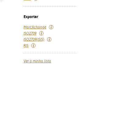
Exportar
MarcXchange
ISO2709
ISO2709(ISIS)
RIS
Ver a minha lista