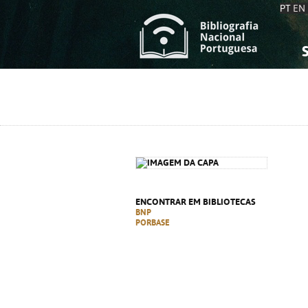
PT
EN
S
S
C
C
C
C
A
A
ENCONTRAR EM BIBLIOTECAS
BNP
PORBASE