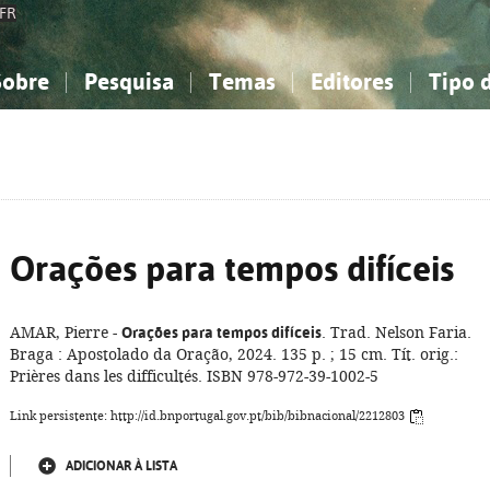
FR
Sobre
Pesquisa
Temas
Editores
Tipo 
obre a Bibliografia Nacional
imples
onhecimento, Informação...
onhecimento, Informação...
Combinada
A minha lista
Como utilizar
Filosofia, psicologia...
Filosofia, psicologia...
Perguntas frequente
iências sociais...
iências sociais...
Ciências exatas e naturais...
Ciências exatas e naturais...
rte, desporto...
rte, desporto...
Literatura, linguística...
Literatura, linguística...
Orações para tempos difíceis
AMAR, Pierre -
Orações para tempos difíceis
. Trad. Nelson Faria.
Braga : Apostolado da Oração, 2024. 135 p. ; 15 cm. Tít. orig.:
Prières dans les difficultés. ISBN 978-972-39-1002-5
Link persistente: http://id.bnportugal.gov.pt/bib/bibnacional/2212803
ADICIONAR À LISTA