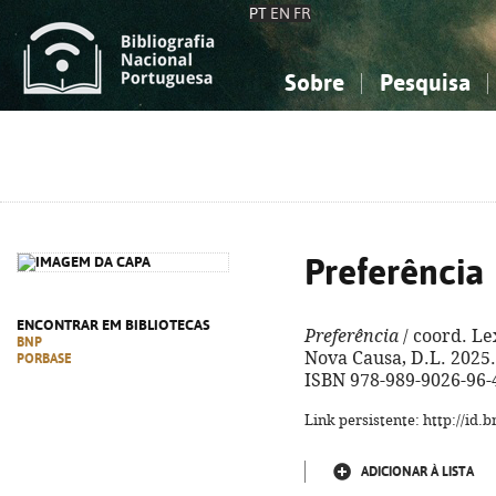
PT
EN
FR
Sobre
Pesquisa
Sobre a Bibliografia Nacional
Simples
Conhecimento, Informação...
Conhecimento, Informação...
Combinada
A
Ciências sociais...
Ciências sociais...
Arte, desporto...
Arte, desporto...
Preferência
ENCONTRAR EM BIBLIOTECAS
Preferência
/ coord. Lex
BNP
Nova Causa, D.L. 2025. 
PORBASE
ISBN 978-989-9026-96-
Link persistente: http://id
ADICIONAR À LISTA