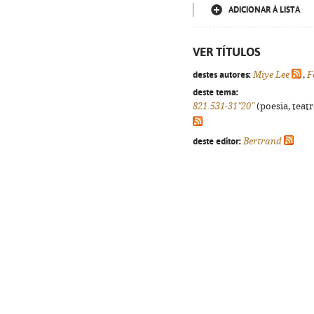
ADICIONAR À LISTA
VER TÍTULOS
destes autores:
Miye Lee
,
F
deste tema:
821.531-31"20"
(poesia, teatr
deste editor:
Bertrand