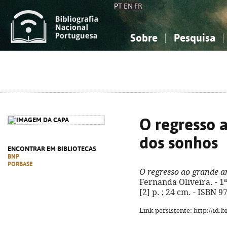
PT
EN
FR
Sobre
Pesquisa
Sobre a Bibliografia Nacional
Simples
Conhecimento, Informação...
Conhecimento, Informação...
Combinada
A
Ciências sociais...
Ciências sociais...
Arte, desporto...
Arte, desporto...
O regresso
dos sonhos
ENCONTRAR EM BIBLIOTECAS
BNP
PORBASE
O regresso ao grande 
Fernanda Oliveira. - 1ª
[2] p. ; 24 cm. - ISBN 
Link persistente: http://id