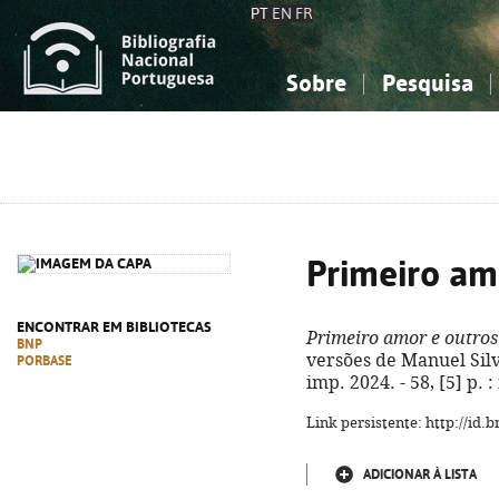
PT
EN
FR
Sobre
Pesquisa
Sobre a Bibliografia Nacional
Simples
Conhecimento, Informação...
Conhecimento, Informação...
Combinada
A
Ciências sociais...
Ciências sociais...
Arte, desporto...
Arte, desporto...
Primeiro am
ENCONTRAR EM BIBLIOTECAS
Primeiro amor e outro
BNP
versões de Manuel Silva-
PORBASE
imp. 2024. - 58, [5] p. 
Link persistente: http://id
ADICIONAR À LISTA