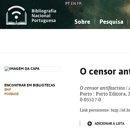
PT
EN
FR
Sobre
Pesquisa
Sobre a Bibliografia Nacional
Simples
Conhecimento, Informação...
Conhecimento, Informação...
Combinada
A
Ciências sociais...
Ciências sociais...
Arte, desporto...
Arte, desporto...
O censor ant
ENCONTRAR EM BIBLIOTECAS
O censor antifascista
/ 
BNP
Porto : Porto Editora, 2
PORBASE
0-05517-0
Link persistente: http://id
ADICIONAR À LISTA