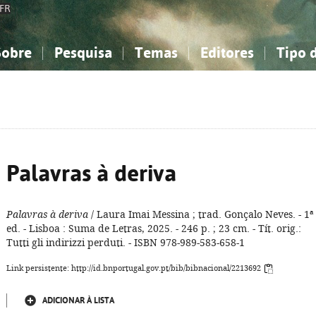
FR
Sobre
Pesquisa
Temas
Editores
Tipo 
obre a Bibliografia Nacional
imples
onhecimento, Informação...
onhecimento, Informação...
Combinada
A minha lista
Como utilizar
Filosofia, psicologia...
Filosofia, psicologia...
Perguntas frequente
iências sociais...
iências sociais...
Ciências exatas e naturais...
Ciências exatas e naturais...
rte, desporto...
rte, desporto...
Literatura, linguística...
Literatura, linguística...
Palavras à deriva
Palavras à deriva
/ Laura Imai Messina ; trad. Gonçalo Neves. - 1ª
ed. - Lisboa : Suma de Letras, 2025. - 246 p. ; 23 cm. - Tít. orig.:
Tutti gli indirizzi perduti. - ISBN 978-989-583-658-1
Link persistente: http://id.bnportugal.gov.pt/bib/bibnacional/2213692
ADICIONAR À LISTA