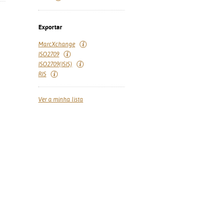
Exportar
MarcXchange
ISO2709
ISO2709(ISIS)
RIS
Ver a minha lista