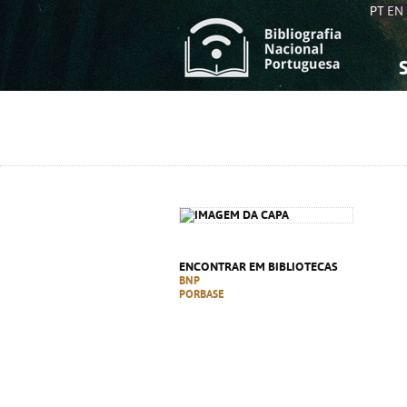
PT
EN
S
S
C
C
C
C
A
A
ENCONTRAR EM BIBLIOTECAS
BNP
PORBASE