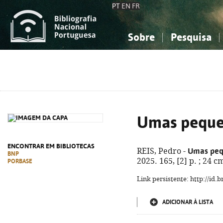
PT
EN
FR
Sobre
Pesquisa
Sobre a Bibliografia Nacional
Simples
Conhecimento, Informação...
Conhecimento, Informação...
Combinada
A
Ciências sociais...
Ciências sociais...
Arte, desporto...
Arte, desporto...
Umas peque
ENCONTRAR EM BIBLIOTECAS
Umas peq
REIS, Pedro -
BNP
2025. 165, [2] p. ; 24 
PORBASE
Link persistente: http://id
ADICIONAR À LISTA