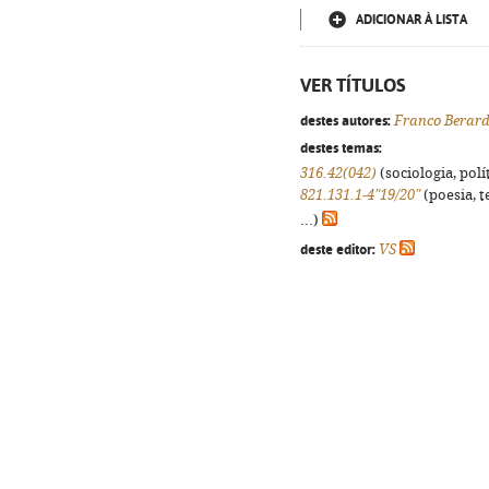
ADICIONAR À LISTA
VER TÍTULOS
destes autores:
Franco Berard
destes temas:
316.42(042)
(sociologia, polít
821.131.1-4"19/20"
(poesia, t
...)
deste editor:
VS