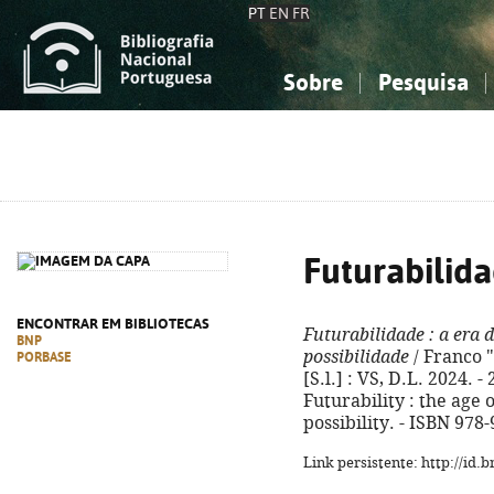
PT
EN
FR
Sobre
Pesquisa
Sobre a Bibliografia Nacional
Simples
Conhecimento, Informação...
Conhecimento, Informação...
Combinada
A
Ciências sociais...
Ciências sociais...
Arte, desporto...
Arte, desporto...
Futurabilid
ENCONTRAR EM BIBLIOTECAS
Futurabilidade
: a era 
BNP
possibilidade
/ Franco "
PORBASE
[S.l.] : VS, D.L. 2024. - 
Futurability : the age
possibility. - ISBN 978
Link persistente: http://id