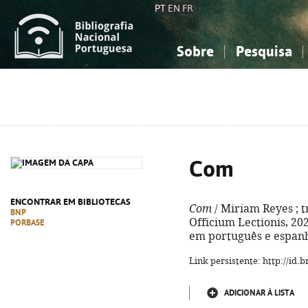
PT
EN
FR
Sobre
Pesquisa
Sobre a Bibliografia Nacional
Simples
Conhecimento, Informação...
Conhecimento, Informação...
Combinada
A
Ciências sociais...
Ciências sociais...
Arte, desporto...
Arte, desporto...
Com
ENCONTRAR EM BIBLIOTECAS
Com
/ Miriam Reyes ; tr
BNP
Officium Lectionis, 2025
PORBASE
em português e espanh
Link persistente: http://id
ADICIONAR À LISTA