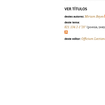
VER TÍTULOS
destes autores:
Miriam Reyes
deste tema:
821.134.2-1"20"
(poesia, teat
deste editor:
Officium Lection