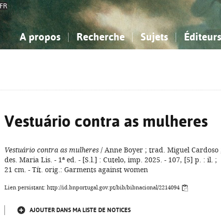
FR
A propos
Recherche
Sujets
Éditeur
a Bibliographie Nationale
imple
onnaissance, Information...
onnaissance, Information...
Avancée
Mes notices
Comment utiliser
Philosophie, psychologie...
Philosophie, psychologie...
Aide - FAQ
ciences sociales...
ciences sociales...
Mathématiques, sciences
Mathématiques, sciences
rts, sport...
rts, sport...
naturelles...
Littérature, linguistique...
naturelles...
Littérature, linguistique...
Vestuário contra as mulheres
Vestuário contra as mulheres
/ Anne Boyer ; trad. Miguel Cardoso 
des. Maria Lis. - 1ª ed. - [S.l.] : Cutelo, imp. 2025. - 107, [5] p. : il. ;
21 cm. - Tít. orig.: Garments against women
Lien persistant: http://id.bnportugal.gov.pt/bib/bibnacional/2214094
AJOUTER DANS MA LISTE DE NOTICES