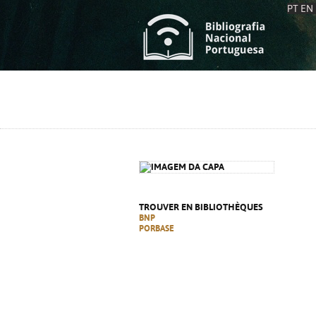
PT
EN
L
S
C
C
S
S
A
A
TROUVER EN BIBLIOTHÈQUES
BNP
PORBASE