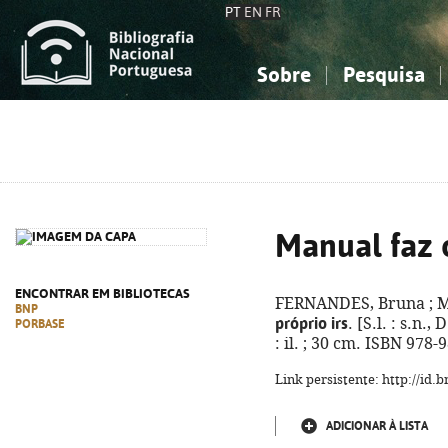
PT
EN
FR
Sobre
Pesquisa
Sobre a Bibliografia Nacional
Simples
Conhecimento, Informação...
Conhecimento, Informação...
Combinada
A
Ciências sociais...
Ciências sociais...
Arte, desporto...
Arte, desporto...
Manual faz o
ENCONTRAR EM BIBLIOTECAS
FERNANDES, Bruna ; 
BNP
próprio irs
. [S.l. : s.n.
PORBASE
: il. ; 30 cm. ISBN 978
Link persistente: http://id
ADICIONAR À LISTA