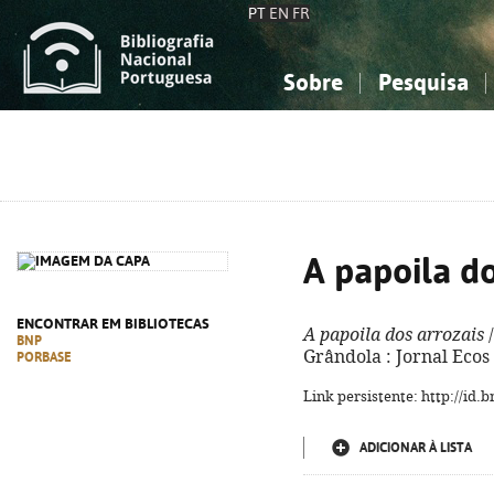
PT
EN
FR
Sobre
Pesquisa
Sobre a Bibliografia Nacional
Simples
Conhecimento, Informação...
Conhecimento, Informação...
Combinada
A
Ciências sociais...
Ciências sociais...
Arte, desporto...
Arte, desporto...
A papoila do
ENCONTRAR EM BIBLIOTECAS
A papoila dos arrozais
/
BNP
Grândola : Jornal Ecos 
PORBASE
Link persistente: http://id
ADICIONAR À LISTA