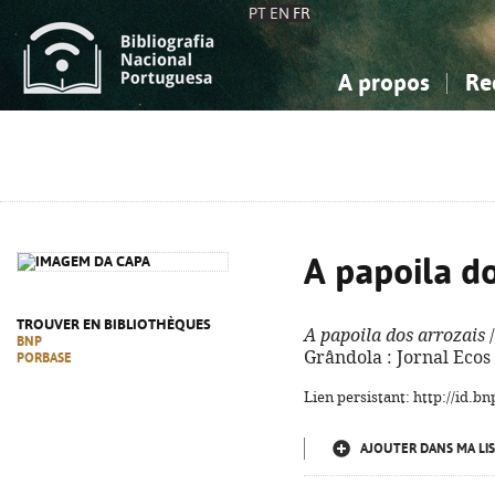
PT
EN
FR
A propos
Re
La Bibliographie Nationale
Simple
Connaissance, Information...
Connaissance, Information...
Avancée
Mes 
Sciences sociales...
Sciences sociales...
Arts, sport...
Arts, sport...
A papoila do
TROUVER EN BIBLIOTHÈQUES
A papoila dos arrozais
/
BNP
Grândola : Jornal Ecos 
PORBASE
Lien persistant: http://id.
AJOUTER DANS MA LIS