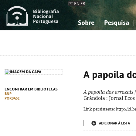
PT
EN
FR
Sobre
Pesquisa
Sobre a Bibliografia Nacional
Simples
Conhecimento, Informação...
Conhecimento, Informação...
Combinada
A
Ciências sociais...
Ciências sociais...
Arte, desporto...
Arte, desporto...
A papoila do
ENCONTRAR EM BIBLIOTECAS
A papoila dos arrozais
/
BNP
Grândola : Jornal Ecos 
PORBASE
Link persistente: http://id
ADICIONAR À LISTA