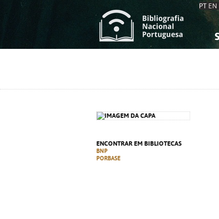
PT
EN
S
S
C
C
C
C
A
A
ENCONTRAR EM BIBLIOTECAS
BNP
PORBASE