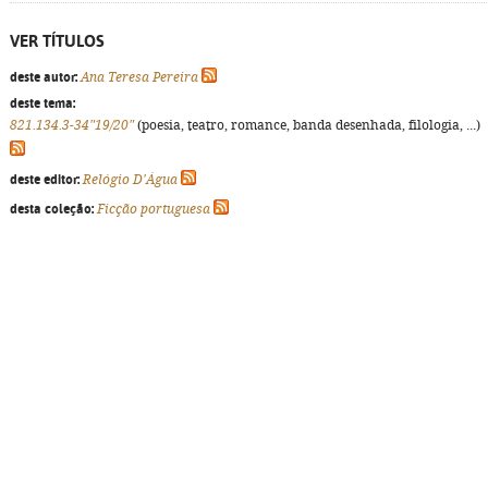
VER TÍTULOS
deste autor:
Ana Teresa Pereira
deste tema:
821.134.3-34"19/20"
(poesia, teatro, romance, banda desenhada, filologia, ...)
deste editor:
Relógio D'Água
desta coleção:
Ficção portuguesa