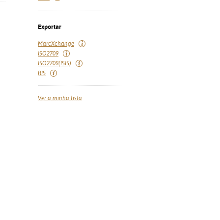
Exportar
MarcXchange
ISO2709
ISO2709(ISIS)
RIS
Ver a minha lista