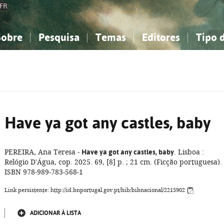
FR
Sobre
Pesquisa
Temas
Editores
Tipo 
obre a Bibliografia Nacional
imples
onhecimento, Informação...
onhecimento, Informação...
Combinada
A minha lista
Como utilizar
Filosofia, psicologia...
Filosofia, psicologia...
Perguntas frequente
iências sociais...
iências sociais...
Ciências exatas e naturais...
Ciências exatas e naturais...
rte, desporto...
rte, desporto...
Literatura, linguística...
Literatura, linguística...
Have ya got any castles, baby
PEREIRA, Ana Teresa -
Have ya got any castles, baby
. Lisboa :
Relógio D'Água, cop. 2025. 69, [8] p. ; 21 cm. (Ficção portuguesa).
ISBN 978-989-783-568-1
Link persistente: http://id.bnportugal.gov.pt/bib/bibnacional/2215902
ADICIONAR À LISTA