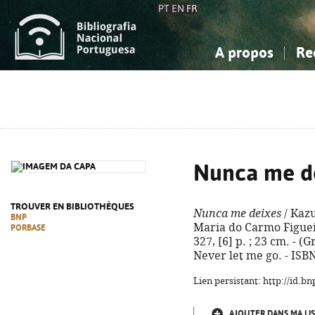
PT
EN
FR
A propos
Re
La Bibliographie Nationale
Simple
Connaissance, Information...
Connaissance, Information...
Avancée
Mes 
Sciences sociales...
Sciences sociales...
Arts, sport...
Arts, sport...
Nunca me d
TROUVER EN BIBLIOTHÈQUES
Nunca me deixes
/ Kazu
BNP
Maria do Carmo Figueira
PORBASE
327, [6] p. ; 23 cm. - (
Never let me go. - ISB
Lien persistant: http://id.
AJOUTER DANS MA LIS