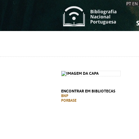
PT
EN
S
S
C
C
C
C
A
A
ENCONTRAR EM BIBLIOTECAS
BNP
PORBASE