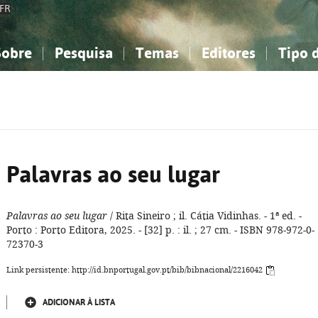
FR
Sobre
Pesquisa
Temas
Editores
Tipo 
obre a Bibliografia Nacional
imples
onhecimento, Informação...
onhecimento, Informação...
Combinada
A minha lista
Como utilizar
Filosofia, psicologia...
Filosofia, psicologia...
Perguntas frequente
iências sociais...
iências sociais...
Ciências exatas e naturais...
Ciências exatas e naturais...
rte, desporto...
rte, desporto...
Literatura, linguística...
Literatura, linguística...
Palavras ao seu lugar
Palavras ao seu lugar
/ Rita Sineiro ; il. Cátia Vidinhas. - 1ª ed. -
Porto : Porto Editora, 2025. - [32] p. : il. ; 27 cm. - ISBN 978-972-0-
72370-3
Link persistente: http://id.bnportugal.gov.pt/bib/bibnacional/2216042
ADICIONAR À LISTA