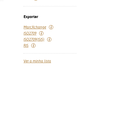
Exportar
MarcXchange
ISO2709
ISO2709(ISIS)
RIS
Ver a minha lista