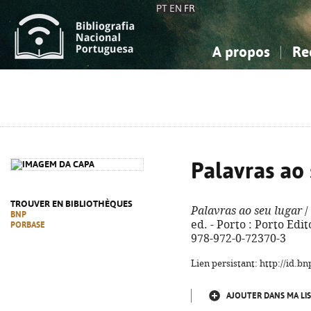
PT
EN
FR
A propos
Re
La Bibliographie Nationale
Simple
Connaissance, Information...
Connaissance, Information...
Avancée
Mes 
Sciences sociales...
Sciences sociales...
Arts, sport...
Arts, sport...
Palavras ao 
TROUVER EN BIBLIOTHÈQUES
Palavras ao seu lugar
/
BNP
ed. - Porto : Porto Edito
PORBASE
978-972-0-72370-3
Lien persistant: http://id.
AJOUTER DANS MA LIS