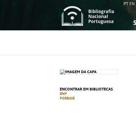
PT
EN
S
S
C
C
C
C
A
A
ENCONTRAR EM BIBLIOTECAS
BNP
PORBASE