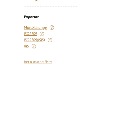
Exportar
MarcXchange
ISO2709
ISO2709(ISIS)
RIS
Ver a minha lista