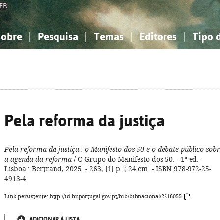
FR
Sobre
Pesquisa
Temas
Editores
Tipo 
obre a Bibliografia Nacional
imples
onhecimento, Informação...
onhecimento, Informação...
Combinada
A minha lista
Como utilizar
Filosofia, psicologia...
Filosofia, psicologia...
Perguntas frequente
iências sociais...
iências sociais...
Ciências exatas e naturais...
Ciências exatas e naturais...
rte, desporto...
rte, desporto...
Literatura, linguística...
Literatura, linguística...
Pela reforma da justiça
Pela reforma da justiça
: o Manifesto dos 50 e o debate público sob
a agenda da reforma
/ O Grupo do Manifesto dos 50. - 1ª ed. -
Lisboa : Bertrand, 2025. - 263, [1] p. ; 24 cm. - ISBN 978-972-25-
4913-4
Link persistente: http://id.bnportugal.gov.pt/bib/bibnacional/2216055
ADICIONAR À LISTA