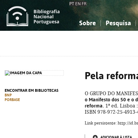
PT
EN
FR
Sobre
Pesquisa
Sobre a Bibliografia Nacional
Simples
Conhecimento, Informação...
Conhecimento, Informação...
Combinada
A
Ciências sociais...
Ciências sociais...
Arte, desporto...
Arte, desporto...
Pela reforma
ENCONTRAR EM BIBLIOTECAS
O GRUPO DO MANIFES
BNP
o Manifesto dos 50 e o 
PORBASE
reforma
. 1ª ed. Lisboa 
ISBN 978-972-25-4913-
Link persistente: http://id
ADICIONAR À LISTA