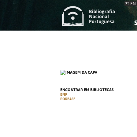
PT
EN
S
S
C
C
C
C
A
A
ENCONTRAR EM BIBLIOTECAS
BNP
PORBASE