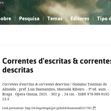
FR
Sobre
Pesquisa
Temas
Editores
Tipo 
obre a Bibliografia Nacional
imples
onhecimento, Informação...
onhecimento, Informação...
Combinada
A minha lista
Como utilizar
Filosofia, psicologia...
Filosofia, psicologia...
Perguntas frequente
iências sociais...
iências sociais...
Ciências exatas e naturais...
Ciências exatas e naturais...
rte, desporto...
rte, desporto...
Literatura, linguística...
Literatura, linguística...
Correntes d'escritas & corrente
descritas
Correntes d'escritas & correntes descritas
/ Onésimo Teotónio de
Almeida ; pref. Luis Diamantino, Manuela Ribeiro. - 3ª ed. aum. -
Braga : Opera Omnia, 2025. - 302 p. ; 24 cm. - ISBN 978-989-9192-
13-3
Link persistente: http://id.bnportugal.gov.pt/bib/bibnacional/2217352