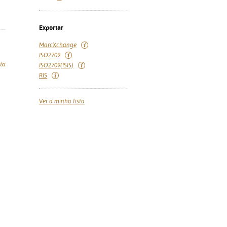
Exportar
MarcXchange
ISO2709
ta
ISO2709(ISIS)
RIS
Ver a minha lista