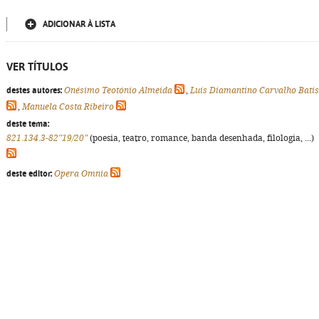
ADICIONAR À LISTA
VER TÍTULOS
destes autores:
Onésimo Teotónio Almeida
,
Luís Diamantino Carvalho Batis
,
Manuela Costa Ribeiro
deste tema:
821.134.3-82"19/20"
(poesia, teatro, romance, banda desenhada, filologia, ...)
deste editor:
Opera Omnia