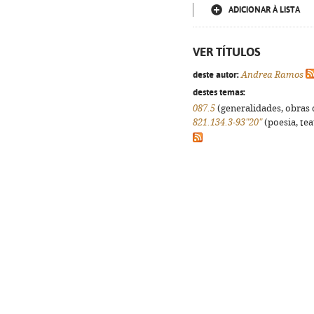
ADICIONAR À LISTA
VER TÍTULOS
deste autor:
Andrea Ramos
destes temas:
087.5
(generalidades, obras d
821.134.3-93"20"
(poesia, tea