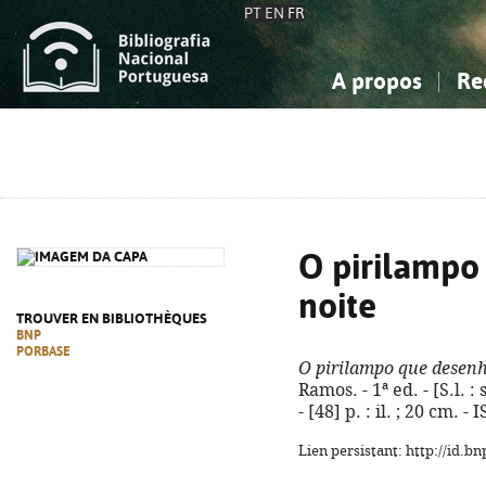
PT
EN
FR
A propos
Re
La Bibliographie Nationale
Simple
Connaissance, Information...
Connaissance, Information...
Avancée
Mes 
Sciences sociales...
Sciences sociales...
Arts, sport...
Arts, sport...
O pirilampo
noite
TROUVER EN BIBLIOTHÈQUES
BNP
PORBASE
O pirilampo que desenh
Ramos. - 1ª ed. - [S.l. 
- [48] p. : il. ; 20 cm. 
Lien persistant: http://id.