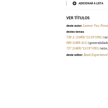
ADICIONAR À LISTA
VER TÍTULOS
deste autor:
Leonor Vaz Pinto
destes temas:
739.1/.2(469)"15/19"(091)
(ar
069.5(469.411)
(generalidades
737.2(469)"15/19"(091)
(arte,
deste editor:
Book Experience