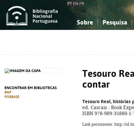
PT
EN
FR
Sobre
Pesquisa
Sobre a Bibliografia Nacional
Simples
Conhecimento, Informação...
Conhecimento, Informação...
Combinada
A
Ciências sociais...
Ciências sociais...
Arte, desporto...
Arte, desporto...
Tesouro Real
contar
ENCONTRAR EM BIBLIOTECAS
BNP
PORBASE
Tesouro Real, histórias 
ed. Cascais : Book Exper
ISBN 978-989-35880-1-
Link persistente: http://id