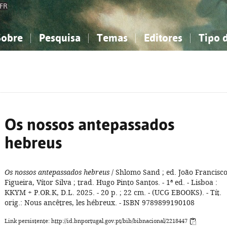
FR
Sobre
Pesquisa
Temas
Editores
Tipo 
obre a Bibliografia Nacional
imples
onhecimento, Informação...
onhecimento, Informação...
Combinada
A minha lista
Como utilizar
Filosofia, psicologia...
Filosofia, psicologia...
Perguntas frequente
iências sociais...
iências sociais...
Ciências exatas e naturais...
Ciências exatas e naturais...
rte, desporto...
rte, desporto...
Literatura, linguística...
Literatura, linguística...
Os nossos antepassados
hebreus
Os nossos antepassados hebreus
/ Shlomo Sand ; ed. João Francisc
Figueira, Vítor Silva ; trad. Hugo Pinto Santos. - 1ª ed. - Lisboa :
KKYM + P.OR.K, D.L. 2025. - 20 p. ; 22 cm. - (UCG EBOOKS). - Tít.
orig.: Nous ancêtres, les hébreux. - ISBN 9789899190108
Link persistente: http://id.bnportugal.gov.pt/bib/bibnacional/2218447