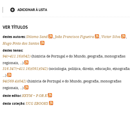
ADICIONAR À LISTA
VER TÍTULOS
destes autores:
Shlomo Sand
,
João Francisco Figueira
,
Victor Silva
,
Hugo Pinto dos Santos
destes temas:
94(=411.16)(042)
(história de Portugal e do Mundo, geografia, monografias
regionais, ...)
316.347(=411.16)(091)(042)
(sociologia, política, direito, educação, etnografia
...)
94(569.4)(042)
(história de Portugal e do Mundo, geografia, monografias
regionais, ...)
deste editor:
KKYM + P.OR.K
desta coleção:
UCG EBOOKS