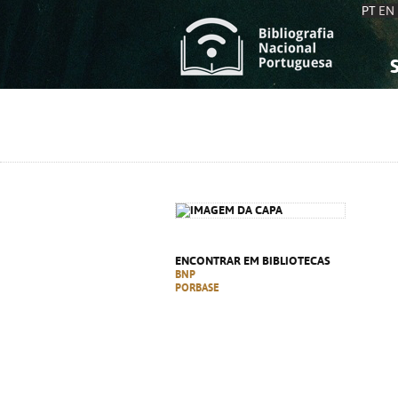
PT
EN
S
S
C
C
C
C
A
A
ENCONTRAR EM BIBLIOTECAS
BNP
PORBASE