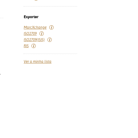
Exportar
MarcXchange
ISO2709
ISO2709(ISIS)
RIS
Ver a minha lista
,