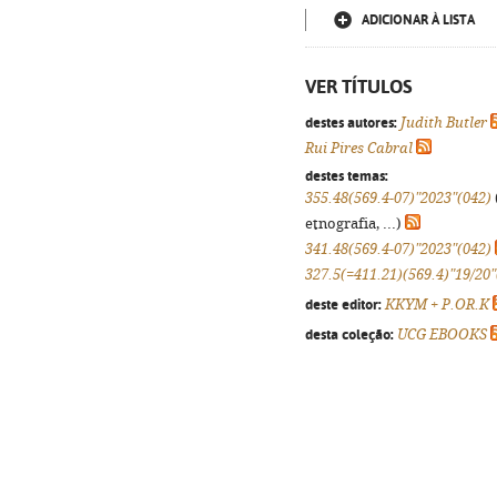
ADICIONAR À LISTA
VER TÍTULOS
destes autores:
Judith Butler
Rui Pires Cabral
destes temas:
355.48(569.4-07)"2023"(042)
etnografia, ...)
341.48(569.4-07)"2023"(042)
327.5(=411.21)(569.4)"19/20"
deste editor:
KKYM + P.OR.K
desta coleção:
UCG EBOOKS