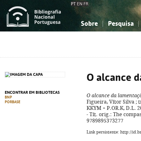
PT
EN
FR
Sobre
Pesquisa
Sobre a Bibliografia Nacional
Simples
Conhecimento, Informação...
Conhecimento, Informação...
Combinada
A
Ciências sociais...
Ciências sociais...
Arte, desporto...
Arte, desporto...
O alcance d
ENCONTRAR EM BIBLIOTECAS
O alcance da lamentaç
BNP
Figueira, Vítor Silva ; 
PORBASE
KKYM + P.OR.K, D.L. 20
- Tít. orig.: The compa
9789895373277
Link persistente: http://id