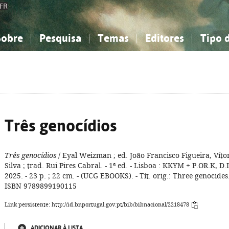
FR
Sobre
Pesquisa
Temas
Editores
Tipo 
obre a Bibliografia Nacional
imples
onhecimento, Informação...
onhecimento, Informação...
Combinada
A minha lista
Como utilizar
Filosofia, psicologia...
Filosofia, psicologia...
Perguntas frequente
iências sociais...
iências sociais...
Ciências exatas e naturais...
Ciências exatas e naturais...
rte, desporto...
rte, desporto...
Literatura, linguística...
Literatura, linguística...
Três genocídios
Três genocídios
/ Eyal Weizman ; ed. João Francisco Figueira, Víto
Silva ; trad. Rui Pires Cabral. - 1ª ed. - Lisboa : KKYM + P.OR.K, D.
2025. - 23 p. ; 22 cm. - (UCG EBOOKS). - Tít. orig.: Three genocides.
ISBN 9789899190115
Link persistente: http://id.bnportugal.gov.pt/bib/bibnacional/2218478
ADICIONAR À LISTA