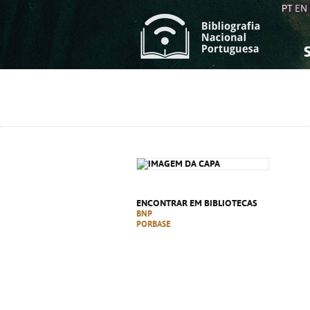
PT
EN
S
S
C
C
C
C
A
A
ENCONTRAR EM BIBLIOTECAS
BNP
PORBASE