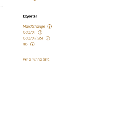
Exportar
MarcXchange
ISO2709
ISO2709(ISIS)
RIS
Ver a minha lista