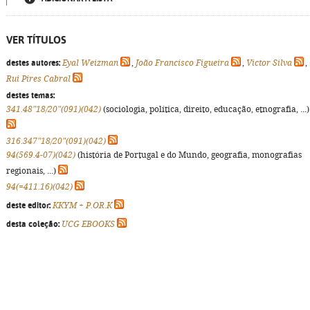
VER TÍTULOS
destes autores:
Eyal Weizman
,
João Francisco Figueira
,
Victor Silva
,
Rui Pires Cabral
destes temas:
341.48"18/20"(091)(042)
(sociologia, política, direito, educação, etnografia, ...)
316.347"18/20"(091)(042)
94(569.4-07)(042)
(história de Portugal e do Mundo, geografia, monografias
regionais, ...)
94(=411.16)(042)
deste editor:
KKYM + P.OR.K
desta coleção:
UCG EBOOKS