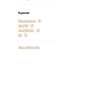
Exportar
MarcXchange
ISO2709
ISO2709(ISIS)
RIS
Ver a minha lista