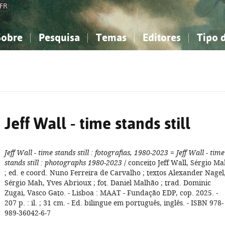
FR
Sobre
Pesquisa
Temas
Editores
Tipo 
obre a Bibliografia Nacional
imples
onhecimento, Informação...
onhecimento, Informação...
Combinada
A minha lista
Como utilizar
Filosofia, psicologia...
Filosofia, psicologia...
Perguntas frequente
iências sociais...
iências sociais...
Ciências exatas e naturais...
Ciências exatas e naturais...
rte, desporto...
rte, desporto...
Literatura, linguística...
Literatura, linguística...
Jeff Wall - time stands still
Jeff Wall - time stands still
: fotografias, 1980-2023
=
Jeff Wall - time
stands still
: photographs 1980-2023
/ conceito Jeff Wall, Sérgio M
; ed. e coord. Nuno Ferreira de Carvalho ; textos Alexander Nagel
Sérgio Mah, Yves Abrioux ; fot. Daniel Malhão ; trad. Dominic
Zugai, Vasco Gato. - Lisboa : MAAT - Fundação EDP, cop. 2025. -
207 p. : il. ; 31 cm. - Ed. bilingue em português, inglês. - ISBN 978-
989-36042-6-7