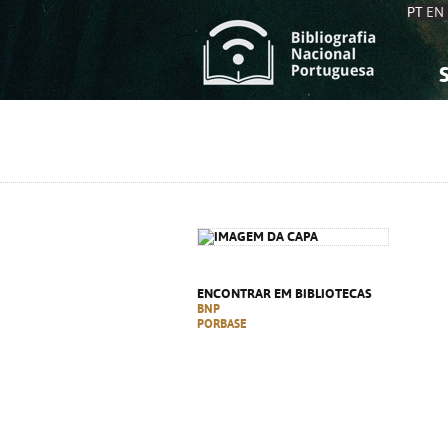
PT
EN
S
S
C
C
C
C
A
A
ENCONTRAR EM BIBLIOTECAS
BNP
PORBASE