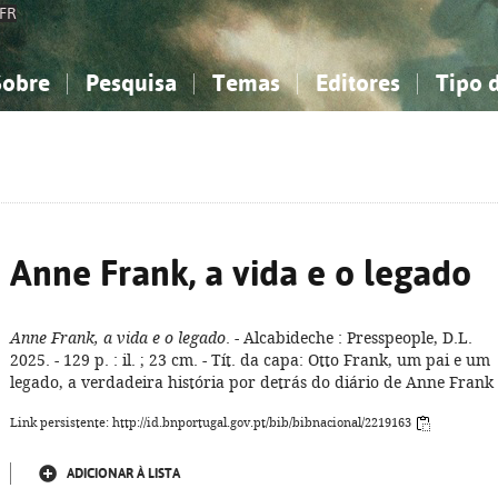
FR
Sobre
Pesquisa
Temas
Editores
Tipo 
obre a Bibliografia Nacional
imples
onhecimento, Informação...
onhecimento, Informação...
Combinada
A minha lista
Como utilizar
Filosofia, psicologia...
Filosofia, psicologia...
Perguntas frequente
iências sociais...
iências sociais...
Ciências exatas e naturais...
Ciências exatas e naturais...
rte, desporto...
rte, desporto...
Literatura, linguística...
Literatura, linguística...
Anne Frank, a vida e o legado
Anne Frank, a vida e o legado
. - Alcabideche : Presspeople, D.L.
2025. - 129 p. : il. ; 23 cm. - Tít. da capa: Otto Frank, um pai e um
legado, a verdadeira história por detrás do diário de Anne Frank
Link persistente: http://id.bnportugal.gov.pt/bib/bibnacional/2219163
ADICIONAR À LISTA