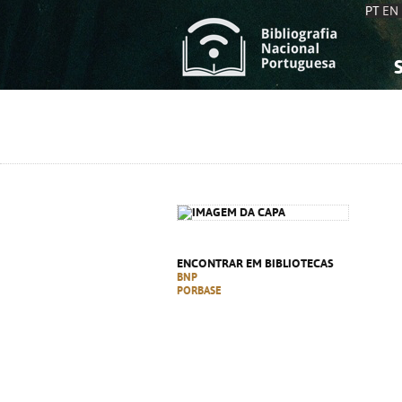
PT
EN
S
S
C
C
C
C
A
A
ENCONTRAR EM BIBLIOTECAS
BNP
PORBASE