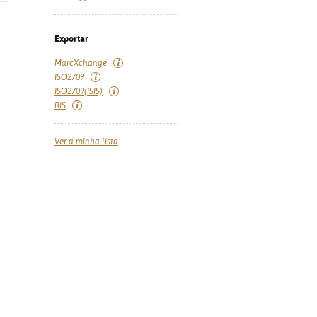
Exportar
MarcXchange
ISO2709
ISO2709(ISIS)
RIS
Ver a minha lista