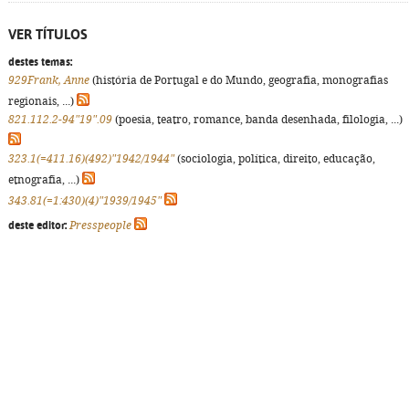
VER TÍTULOS
destes temas:
929Frank, Anne
(história de Portugal e do Mundo, geografia, monografias
regionais, ...)
821.112.2-94"19".09
(poesia, teatro, romance, banda desenhada, filologia, ...)
323.1(=411.16)(492)"1942/1944"
(sociologia, política, direito, educação,
etnografia, ...)
343.81(=1:430)(4)"1939/1945"
deste editor:
Presspeople