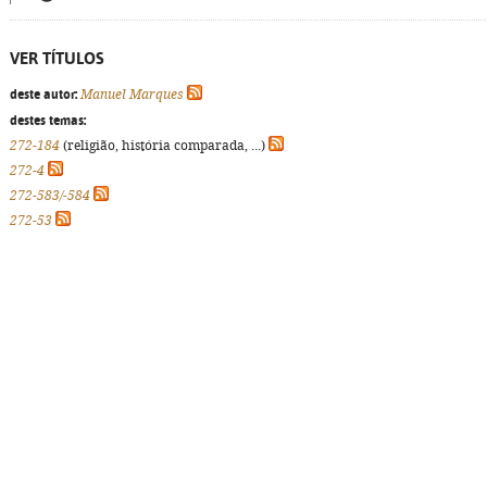
VER TÍTULOS
deste autor:
Manuel Marques
destes temas:
272-184
(religião, história comparada, ...)
272-4
272-583/-584
272-53