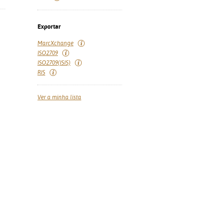
Exportar
MarcXchange
ISO2709
ISO2709(ISIS)
RIS
Ver a minha lista