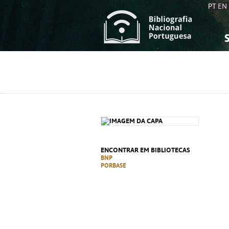
PT
EN
S
S
C
C
C
C
A
A
ENCONTRAR EM BIBLIOTECAS
BNP
PORBASE