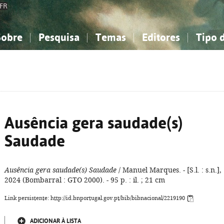
FR
Sobre
Pesquisa
Temas
Editores
Tipo 
obre a Bibliografia Nacional
imples
onhecimento, Informação...
onhecimento, Informação...
Combinada
A minha lista
Como utilizar
Filosofia, psicologia...
Filosofia, psicologia...
Perguntas frequente
iências sociais...
iências sociais...
Ciências exatas e naturais...
Ciências exatas e naturais...
rte, desporto...
rte, desporto...
Literatura, linguística...
Literatura, linguística...
Ausência gera saudade(s)
Saudade
Ausência gera saudade(s) Saudade
/ Manuel Marques. - [S.l. : s.n.],
2024 (Bombarral : GTO 2000). - 95 p. : il. ; 21 cm
Link persistente: http://id.bnportugal.gov.pt/bib/bibnacional/2219190
ADICIONAR À LISTA