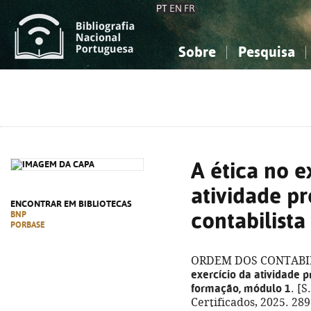
PT
EN
FR
Sobre
Pesquisa
Sobre a Bibliografia Nacional
Simples
Conhecimento, Informação...
Conhecimento, Informação...
Combinada
A
Ciências sociais...
Ciências sociais...
Arte, desporto...
Arte, desporto...
A ética no e
atividade pr
ENCONTRAR EM BIBLIOTECAS
contabilista
BNP
PORBASE
ORDEM DOS CONTABIL
exercício da atividade pr
formação, módulo 1
. [S
Certificados, 2025. 289