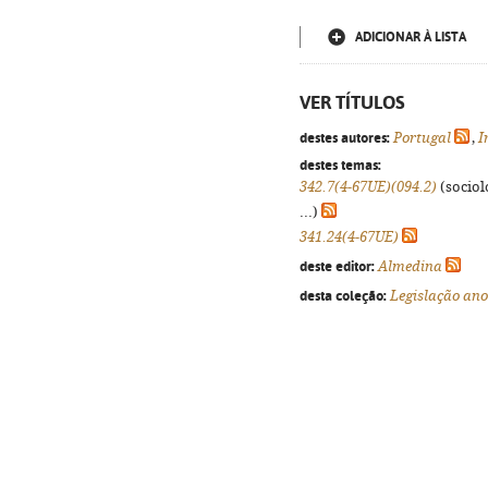
ADICIONAR À LISTA
VER TÍTULOS
destes autores:
Portugal
,
I
destes temas:
342.7(4-67UE)(094.2)
(sociolo
...)
341.24(4-67UE)
deste editor:
Almedina
desta coleção:
Legislação an