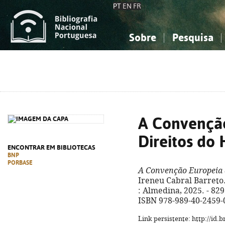
PT
EN
FR
Sobre
Pesquisa
Sobre a Bibliografia Nacional
Simples
Conhecimento, Informação...
Conhecimento, Informação...
Combinada
A
Ciências sociais...
Ciências sociais...
Arte, desporto...
Arte, desporto...
A Convenção
Direitos d
ENCONTRAR EM BIBLIOTECAS
BNP
PORBASE
A Convenção Europeia 
Ireneu Cabral Barreto. 
: Almedina, 2025. - 829 
ISBN 978-989-40-2459-
Link persistente: http://id