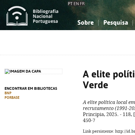
PT
EN
FR
Sobre
Pesquisa
Sobre a Bibliografia Nacional
Simples
Conhecimento, Informação...
Conhecimento, Informação...
Combinada
A
Ciências sociais...
Ciências sociais...
Arte, desporto...
Arte, desporto...
A elite polí
Verde
ENCONTRAR EM BIBLIOTECAS
BNP
PORBASE
A elite política local 
recrutamento (1991-20
Principia, 2025. - 118, [
450-7
Link persistente: http://id