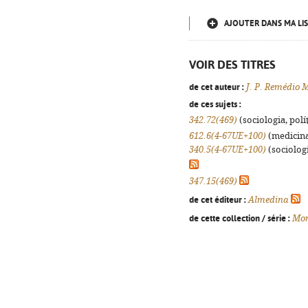
AJOUTER DANS MA LIS
VOIR DES TITRES
de cet auteur :
J. P. Remédio 
de ces sujets :
342.72(469)
(sociologia, polít
612.6(4-67UE+100)
(medicina,
340.5(4-67UE+100)
(sociologi
347.15(469)
de cet éditeur :
Almedina
de cette collection / série :
Mon