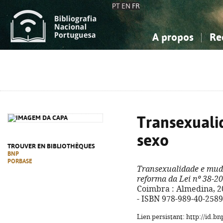
PT
EN
FR
A propos
Re
La Bibliographie Nationale
Simple
Connaissance, Information...
Connaissance, Information...
Avancée
Mes 
Sciences sociales...
Sciences sociales...
Arts, sport...
Arts, sport...
Transexual
sexo
TROUVER EN BIBLIOTHÈQUES
BNP
PORBASE
Transexualidade e mud
reforma da Lei nº 38-2
Coimbra : Almedina, 202
- ISBN 978-989-40-2589
Lien persistant: http://id.