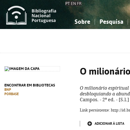
PT
EN
FR
Sobre
Pesquisa
Sobre a Bibliografia Nacional
Simples
Conhecimento, Informação...
Conhecimento, Informação...
Combinada
A
Ciências sociais...
Ciências sociais...
Arte, desporto...
Arte, desporto...
O milionário
ENCONTRAR EM BIBLIOTECAS
O milionário espiritual
BNP
desbloquiando a abundâ
PORBASE
Campos. - 2ª ed. - [S.l.]
Link persistente: http://id
ADICIONAR À LISTA