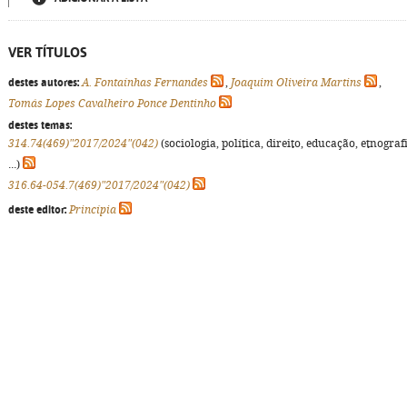
VER TÍTULOS
destes autores:
A. Fontaínhas Fernandes
,
Joaquim Oliveira Martins
,
Tomás Lopes Cavalheiro Ponce Dentinho
destes temas:
314.74(469)"2017/2024"(042)
(sociologia, política, direito, educação, etnograf
...)
316.64-054.7(469)"2017/2024"(042)
deste editor:
Princípia