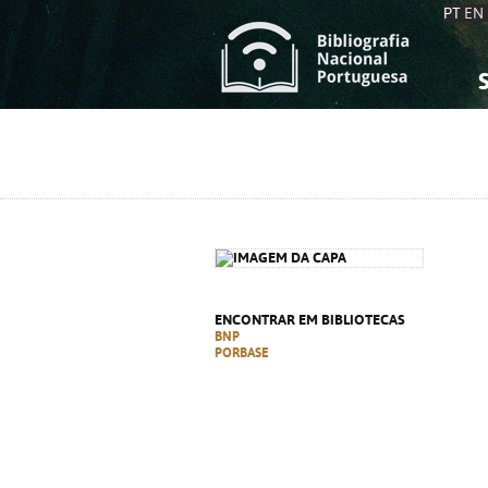
PT
EN
S
S
C
C
C
C
A
A
ENCONTRAR EM BIBLIOTECAS
BNP
PORBASE