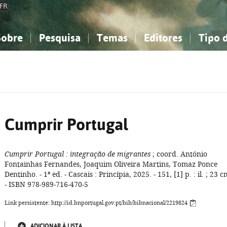
FR
Sobre
Pesquisa
Temas
Editores
Tipo 
obre a Bibliografia Nacional
imples
onhecimento, Informação...
onhecimento, Informação...
Combinada
A minha lista
Como utilizar
Filosofia, psicologia...
Filosofia, psicologia...
Perguntas frequente
iências sociais...
iências sociais...
Ciências exatas e naturais...
Ciências exatas e naturais...
rte, desporto...
rte, desporto...
Literatura, linguística...
Literatura, linguística...
Cumprir Portugal
Cumprir Portugal
: integração de migrantes
; coord. António
Fontainhas Fernandes, Joaquim Oliveira Martins, Tomaz Ponce
Dentinho. - 1ª ed. - Cascais : Princípia, 2025. - 151, [1] p. : il. ; 23 c
- ISBN 978-989-716-470-5
Link persistente: http://id.bnportugal.gov.pt/bib/bibnacional/2219824
ADICIONAR À LISTA