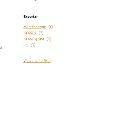
Exportar
MarcXchange
ISO2709
ISO2709(ISIS)
RIS
ia,
Ver a minha lista