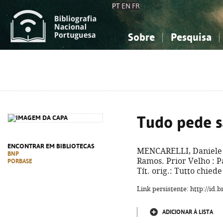
PT
EN
FR
Sobre
Pesquisa
Sobre a Bibliografia Nacional
Simples
Conhecimento, Informação...
Conhecimento, Informação...
Combinada
A
Ciências sociais...
Ciências sociais...
Arte, desporto...
Arte, desporto...
Tudo pede s
ENCONTRAR EM BIBLIOTECAS
MENCARELLI, Daniele
BNP
Ramos. Prior Velho : Pau
PORBASE
Tít. orig.: Tutto chied
Link persistente: http://id
ADICIONAR À LISTA