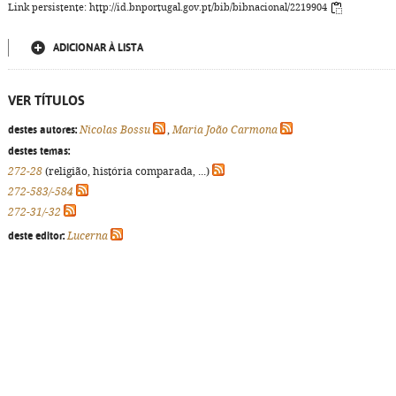
Link persistente: http://id.bnportugal.gov.pt/bib/bibnacional/2219904
ADICIONAR À LISTA
VER TÍTULOS
destes autores:
Nicolas Bossu
,
Maria João Carmona
destes temas:
272-28
(religião, história comparada, ...)
272-583/-584
272-31/-32
deste editor:
Lucerna