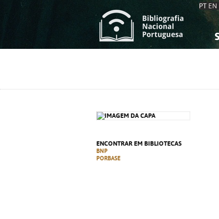
PT
EN
S
S
C
C
C
C
A
A
ENCONTRAR EM BIBLIOTECAS
BNP
PORBASE