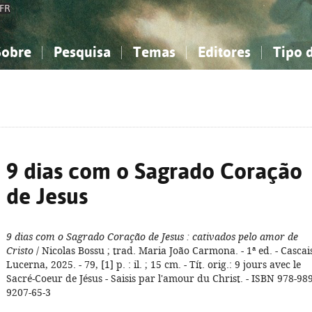
FR
Sobre
Pesquisa
Temas
Editores
Tipo 
obre a Bibliografia Nacional
imples
onhecimento, Informação...
onhecimento, Informação...
Combinada
A minha lista
Como utilizar
Filosofia, psicologia...
Filosofia, psicologia...
Perguntas frequente
iências sociais...
iências sociais...
Ciências exatas e naturais...
Ciências exatas e naturais...
rte, desporto...
rte, desporto...
Literatura, linguística...
Literatura, linguística...
9 dias com o Sagrado Coração
de Jesus
9 dias com o Sagrado Coração de Jesus
: cativados pelo amor de
Cristo
/ Nicolas Bossu ; trad. Maria João Carmona. - 1ª ed. - Cascais
Lucerna, 2025. - 79, [1] p. : il. ; 15 cm. - Tít. orig.: 9 jours avec le
Sacré-Coeur de Jésus - Saisis par l'amour du Christ. - ISBN 978-989
9207-65-3