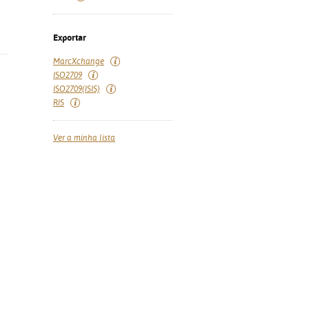
Exportar
MarcXchange
ISO2709
ISO2709(ISIS)
RIS
Ver a minha lista