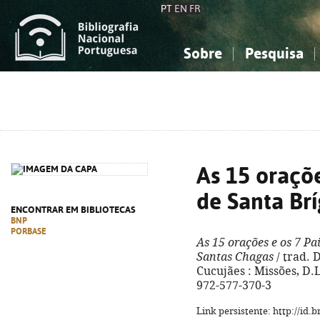
PT
EN
FR
Sobre
Pesquisa
Sobre a Bibliografia Nacional
Simples
Conhecimento, Informação...
Conhecimento, Informação...
Combinada
A
Ciências sociais...
Ciências sociais...
Arte, desporto...
Arte, desporto...
As 15 oraçõe
de Santa Brí
ENCONTRAR EM BIBLIOTECAS
BNP
PORBASE
As 15 orações e os 7 Pa
Santas Chagas
/ trad. 
Cucujães : Missões, D.L.
972-577-370-3
Link persistente: http://id