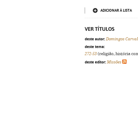
ADICIONAR À LISTA
VER TÍTULOS
deste autor:
Domingos Carva
deste tema:
272-53
(religião, história co
deste editor:
Missões