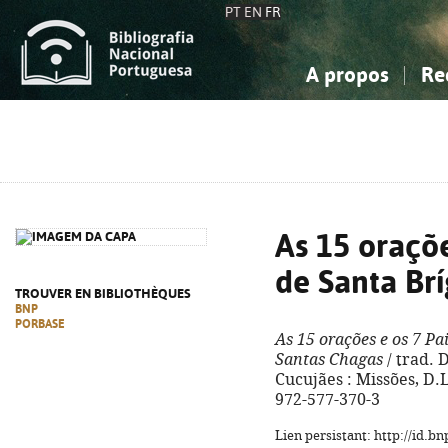
PT
EN
FR
A propos
Re
La Bibliographie Nationale
Simple
Connaissance, Information...
Connaissance, Information...
Avancée
Mes 
Sciences sociales...
Sciences sociales...
Arts, sport...
Arts, sport...
As 15 oraçõe
de Santa Brí
TROUVER EN BIBLIOTHÈQUES
BNP
PORBASE
As 15 orações e os 7 Pa
Santas Chagas
/ trad. 
Cucujães : Missões, D.L.
972-577-370-3
Lien persistant: http://id.