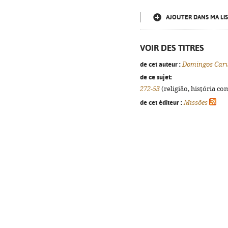
AJOUTER DANS MA LIS
VOIR DES TITRES
de cet auteur :
Domingos Car
de ce sujet:
272-53
(religião, história co
de cet éditeur :
Missões