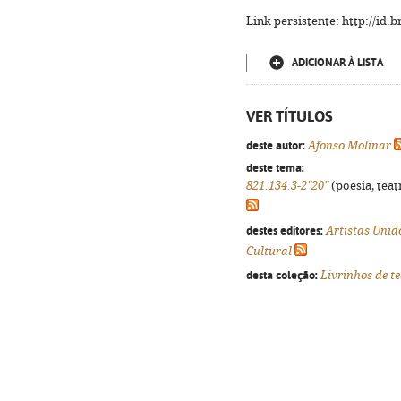
Link persistente: http://id
ADICIONAR À LISTA
VER TÍTULOS
deste autor:
Afonso Molinar
deste tema:
821.134.3-2"20"
(poesia, teat
destes editores:
Artistas Unid
Cultural
desta coleção:
Livrinhos de t