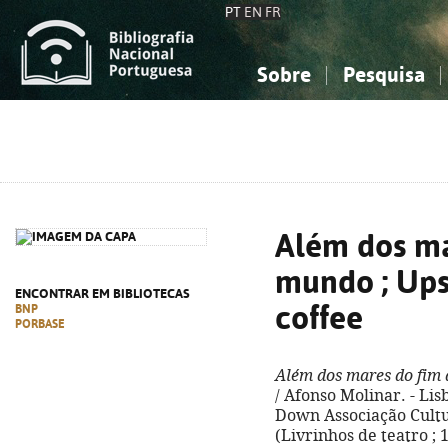
PT
EN
FR
Sobre
Pesquisa
Sobre a Bibliografia Nacional
Simples
Conhecimento, Informação...
Conhecimento, Informação...
Combinada
A
Ciências sociais...
Ciências sociais...
Arte, desporto...
Arte, desporto...
Além dos ma
mundo ; Up
ENCONTRAR EM BIBLIOTECAS
coffee
BNP
PORBASE
Além dos mares do fim
/ Afonso Molinar. - Lis
Down Associação Cultura
(Livrinhos de teatro ; 