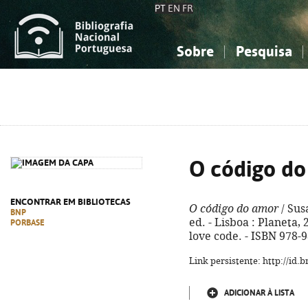
PT
EN
FR
Sobre
Pesquisa
Sobre a Bibliografia Nacional
Simples
Conhecimento, Informação...
Conhecimento, Informação...
Combinada
A
Ciências sociais...
Ciências sociais...
Arte, desporto...
Arte, desporto...
O código d
ENCONTRAR EM BIBLIOTECAS
O código do amor
/ Sus
BNP
ed. - Lisboa : Planeta, 2
PORBASE
love code. - ISBN 978-
Link persistente: http://id
ADICIONAR À LISTA