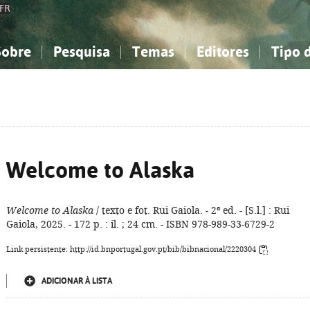
FR
Sobre
Pesquisa
Temas
Editores
Tipo 
obre a Bibliografia Nacional
imples
onhecimento, Informação...
onhecimento, Informação...
Combinada
A minha lista
Como utilizar
Filosofia, psicologia...
Filosofia, psicologia...
Perguntas frequente
iências sociais...
iências sociais...
Ciências exatas e naturais...
Ciências exatas e naturais...
rte, desporto...
rte, desporto...
Literatura, linguística...
Literatura, linguística...
Welcome to Alaska
Welcome to Alaska
/ texto e fot. Rui Gaiola. - 2ª ed. - [S.l.] : Rui
Gaiola, 2025. - 172 p. : il. ; 24 cm. - ISBN 978-989-33-6729-2
Link persistente: http://id.bnportugal.gov.pt/bib/bibnacional/2220304
ADICIONAR À LISTA