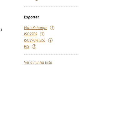
Exportar
MarcXchange
.)
ISO2709
ISO2709(ISIS)
RIS
Ver a minha lista