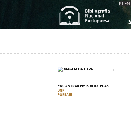
PT
EN
S
S
C
C
C
C
A
A
ENCONTRAR EM BIBLIOTECAS
BNP
PORBASE