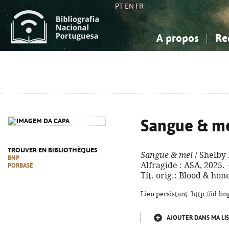
PT
EN
FR
A propos
Re
La Bibliographie Nationale
Simple
Connaissance, Information...
Connaissance, Information...
Avancée
Mes 
Sciences sociales...
Sciences sociales...
Arts, sport...
Arts, sport...
Sangue & m
TROUVER EN BIBLIOTHÈQUES
Sangue & mel
/ Shelby 
BNP
Alfragide : ASA, 2025. 
PORBASE
Tít. orig.: Blood & hon
Lien persistant: http://id.
AJOUTER DANS MA LIS