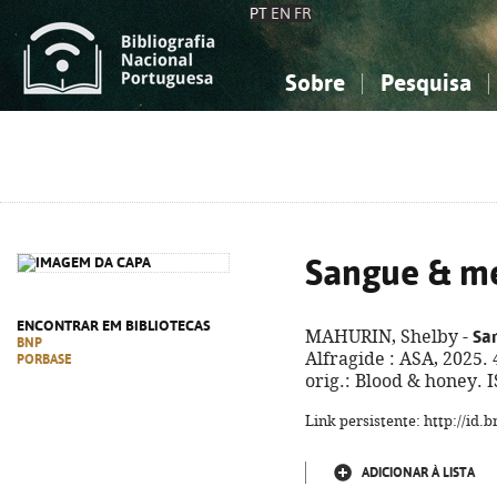
PT
EN
FR
Sobre
Pesquisa
Sobre a Bibliografia Nacional
Simples
Conhecimento, Informação...
Conhecimento, Informação...
Combinada
A
Ciências sociais...
Ciências sociais...
Arte, desporto...
Arte, desporto...
Sangue & m
ENCONTRAR EM BIBLIOTECAS
Sa
MAHURIN, Shelby -
BNP
Alfragide : ASA, 2025. 
PORBASE
orig.: Blood & honey. 
Link persistente: http://id
ADICIONAR À LISTA