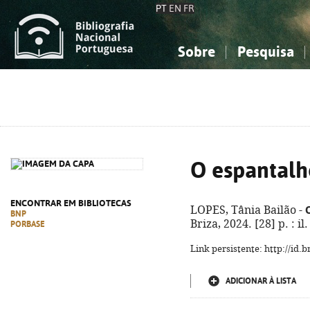
PT
EN
FR
Sobre
Pesquisa
Sobre a Bibliografia Nacional
Simples
Conhecimento, Informação...
Conhecimento, Informação...
Combinada
A
Ciências sociais...
Ciências sociais...
Arte, desporto...
Arte, desporto...
O espantalh
ENCONTRAR EM BIBLIOTECAS
LOPES, Tânia Bailão -
BNP
Briza, 2024. [28] p. : i
PORBASE
Link persistente: http://id
ADICIONAR À LISTA