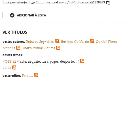
Link persistente: http://id.bnportugal.gov.pt/bib/bibnacional/2220483
ADICIONAR À LISTA
VER TÍTULOS
destes autores:
Dolores Segrelles
,
Enrique Calderón
,
Daniel Viana
Martins
,
Pedro Ramos Santos
destes temas:
7(083.82)
(arte, arquitectura, jogos, desporto, ...)
7.075
deste editor:
Veritas