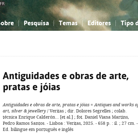
FR
Sobre
Pesquisa
Temas
Editores
Tipo 
obre a Bibliografia Nacional
imples
onhecimento, Informação...
onhecimento, Informação...
Combinada
A minha lista
Como utilizar
Filosofia, psicologia...
Filosofia, psicologia...
Perguntas frequente
iências sociais...
iências sociais...
Ciências exatas e naturais...
Ciências exatas e naturais...
rte, desporto...
rte, desporto...
Literatura, linguística...
Literatura, linguística...
Antiguidades e obras de arte,
pratas e jóias
Antiguidades e obras de arte, pratas e jóias
=
Antiques and works o
art, silver & jewellery
/ Veritas ; dir. Dolores Segrelles ; colab.
técnica Enrique Calderón... [et al.] ; fot. Daniel Viana Martins,
Pedro Ramos Santos. - Lisboa : Veritas, 2025. - 658 p. : il. ; 27 cm. -
Ed. bilingue em português e inglês