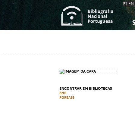
PT
EN
S
S
C
C
C
C
A
A
ENCONTRAR EM BIBLIOTECAS
BNP
PORBASE