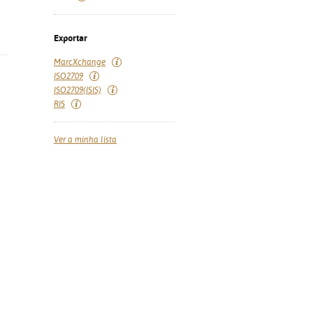
Exportar
MarcXchange
ISO2709
ISO2709(ISIS)
RIS
Ver a minha lista