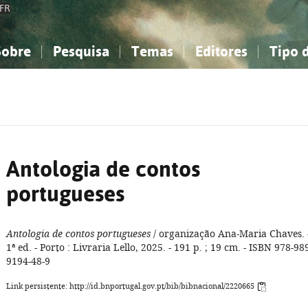
FR
Sobre
Pesquisa
Temas
Editores
Tipo 
obre a Bibliografia Nacional
imples
onhecimento, Informação...
onhecimento, Informação...
Combinada
A minha lista
Como utilizar
Filosofia, psicologia...
Filosofia, psicologia...
Perguntas frequente
iências sociais...
iências sociais...
Ciências exatas e naturais...
Ciências exatas e naturais...
rte, desporto...
rte, desporto...
Literatura, linguística...
Literatura, linguística...
Antologia de contos
portugueses
Antologia de contos portugueses
/ organização Ana-Maria Chaves. 
1ª ed. - Porto : Livraria Lello, 2025. - 191 p. ; 19 cm. - ISBN 978-98
9194-48-9
Link persistente: http://id.bnportugal.gov.pt/bib/bibnacional/2220665