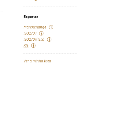
Exportar
MarcXchange
ISO2709
ISO2709(ISIS)
RIS
Ver a minha lista