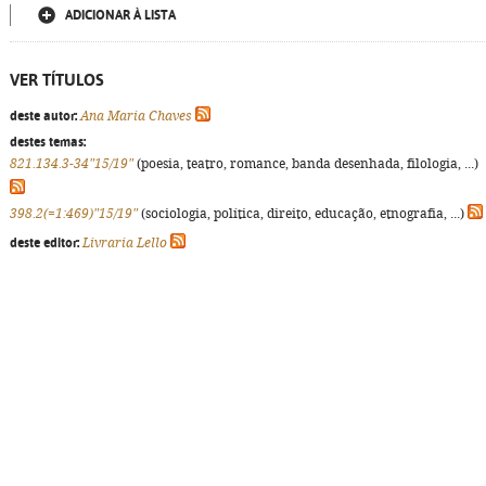
ADICIONAR À LISTA
VER TÍTULOS
deste autor:
Ana Maria Chaves
destes temas:
821.134.3-34"15/19"
(poesia, teatro, romance, banda desenhada, filologia, ...)
398.2(=1:469)"15/19"
(sociologia, política, direito, educação, etnografia, ...)
deste editor:
Livraria Lello