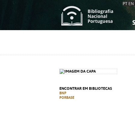
PT
EN
S
S
C
C
C
C
A
A
ENCONTRAR EM BIBLIOTECAS
BNP
PORBASE